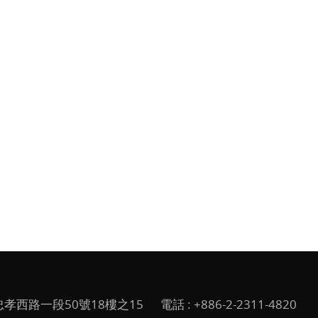
孝西路一段50號18樓之15
電話 :
+886-2-2311-4820