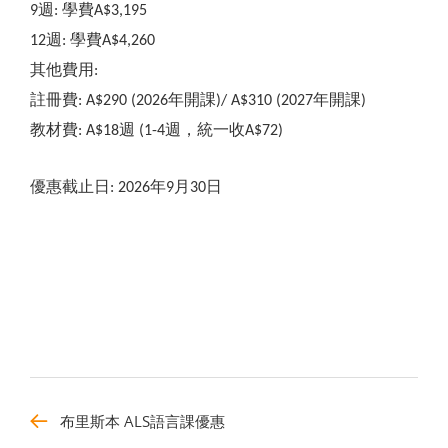
週
學費
9
:
A$3,195
週
學費
12
:
A$4,260
其他費用
:
註冊費
年開課
年開課
: A$290 (2026
)/ A$310 (2027
)
教材費
週
週，統一收
: A$18
(1-4
A$72)
優惠截止日
年
月
日
: 2026
9
30
布里斯本 ALS語言課優惠