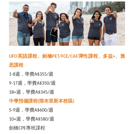
英語課程、劍橋
彈性課程、多益
、雅
UFO
PET/FCE/CAE
+
思課程
週，學費
週
1-8
A$355/
週，學費
週
9-17
A$350/
週，學費
週
18+
A$345/
中學預備課程
限布里斯本校區
(
)
週，學費
週
5-9
A$600/
週，學費
週
10+
A$580/
劍橋
專班課程
CPE