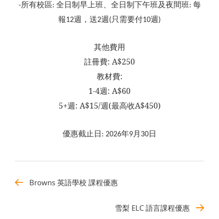
所有校區
全日制早上班、全日制下午班及夜間班
每
-
:
:
報
週，送
週
只需要付
週
12
2
(
10
)
其他費用
註冊費: A$250
教材費:
1-4
週: A$60
5+
週: A$15/週(最高收A$450)
優惠截止日
年
月
日
: 2026
9
30
Browns 英語學校 課程優惠
雪梨 ELC 語言課程優惠