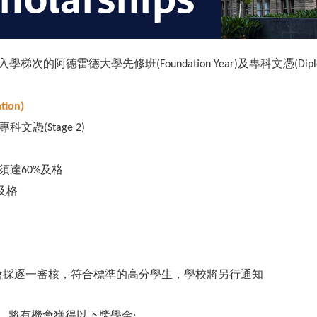
入學梯次的阿德雷德大學先修班
及專科文憑
(Foundation Year)
(Dip
tion)
專科文憑
(Stage 2)
須達
及格
60%
及格
會採逐一審核，符合標準的高分學生，學校將另行通知
，將有機會獲得以下獎學金
: