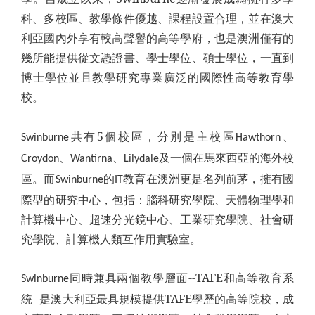
科、多校區、教學條件優越、課程設置合理，並在澳大
利亞國內外享有較高聲譽的高等學府，也是澳洲僅有的
幾所能提供從文憑證書、學士學位、碩士學位，一直到
博士學位並且教學研究專業廣泛的國際性高等教育學
校。
共有5個校區，分別是主校區
、
Swinburne
Hawthorn
、
、
及一個在馬來
西亞的海外校
Croydon
Wantirna
Lilydale
區
。而
的
教育在澳洲更是名列前茅，擁有國
Swinburne
IT
際型的研究中心，包括：腦科研究學院、天體物理學和
計算機中心、超速分光鏡中心、工業研究學院、社會研
究學院、計算機人類互作用實驗室。
同時兼具兩個教學層面--TAFE和高等教育系
Swinburne
統--是澳大利亞最具規模提供TAFE學歷的高等院校，成